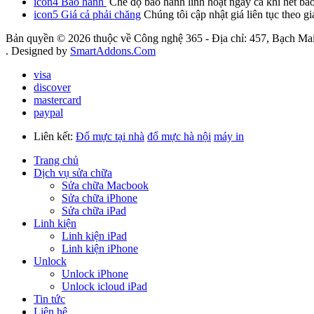
icon4
Bảo hành
Chế độ bảo hành linh hoạt ngay cả khi hết bả
icon5
Giá cả phải chăng
Chúng tôi cập nhật giá liên tục theo gi
Bản quyền © 2026 thuộc về Công nghệ 365 - Địa chỉ: 457, Bạch Mai
. Designed by
SmartAddons.Com
visa
discover
mastercard
paypal
Liên kết:
Đổ mực tại nhà
đổ mực hà nội
máy in
Trang chủ
Dịch vụ sửa chữa
Sửa chữa Macbook
Sửa chữa iPhone
Sửa chữa iPad
Linh kiện
Linh kiện iPad
Linh kiện iPhone
Unlock
Unlock iPhone
Unlock icloud iPad
Tin tức
Liên hệ