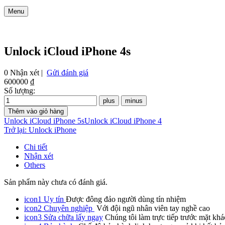
Menu
Unlock iCloud iPhone 4s
0 Nhận xét |
Gửi đánh giá
600000 ₫
Số lượng:
Unlock iCloud iPhone 5s
Unlock iCloud iPhone 4
Trở lại: Unlock iPhone
Chi tiết
Nhận xét
Others
Sản phẩm này chưa có đánh giá.
icon1
Uy tín
Được đông đảo người dùng tín nhiệm
icon2
Chuyên nghiệp
Với đội ngũ nhân viên tay nghề cao
icon3
Sửa chữa lấy ngay
Chúng tôi làm trực tiếp trước mặt khá