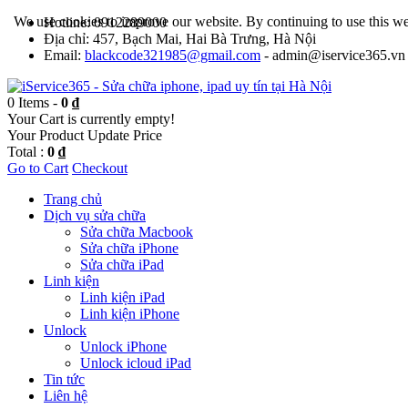
We use cookies to improve our website. By continuing to use this we
Hotline: 0912289000
Địa chỉ: 457, Bạch Mai, Hai Bà Trưng, Hà Nội
Email:
blackcode321985@gmail.com
- admin@iservice365.vn
0 Items -
0 ₫
Your Cart is currently empty!
Your Product
Update Price
Total :
0 ₫
Go to Cart
Checkout
Trang chủ
Dịch vụ sửa chữa
Sửa chữa Macbook
Sửa chữa iPhone
Sửa chữa iPad
Linh kiện
Linh kiện iPad
Linh kiện iPhone
Unlock
Unlock iPhone
Unlock icloud iPad
Tin tức
Liên hệ