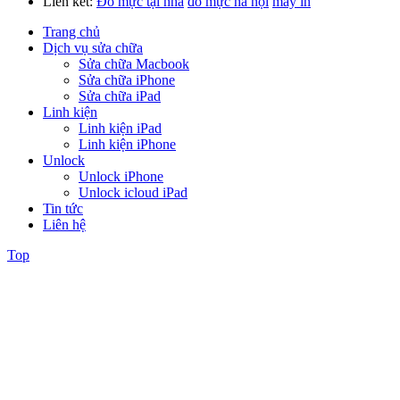
Liên kết:
Đổ mực tại nhà
đổ mực hà nội
máy in
Trang chủ
Dịch vụ sửa chữa
Sửa chữa Macbook
Sửa chữa iPhone
Sửa chữa iPad
Linh kiện
Linh kiện iPad
Linh kiện iPhone
Unlock
Unlock iPhone
Unlock icloud iPad
Tin tức
Liên hệ
Top