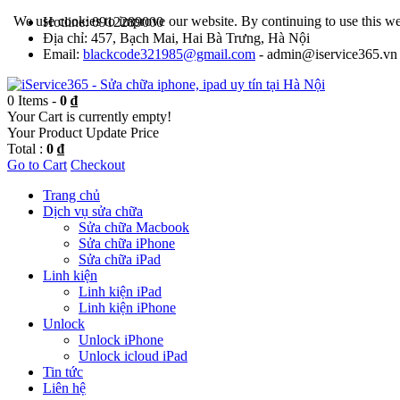
We use cookies to improve our website. By continuing to use this we
Hotline: 0912289000
Địa chỉ: 457, Bạch Mai, Hai Bà Trưng, Hà Nội
Email:
blackcode321985@gmail.com
- admin@iservice365.vn
0 Items -
0 ₫
Your Cart is currently empty!
Your Product
Update Price
Total :
0 ₫
Go to Cart
Checkout
Trang chủ
Dịch vụ sửa chữa
Sửa chữa Macbook
Sửa chữa iPhone
Sửa chữa iPad
Linh kiện
Linh kiện iPad
Linh kiện iPhone
Unlock
Unlock iPhone
Unlock icloud iPad
Tin tức
Liên hệ