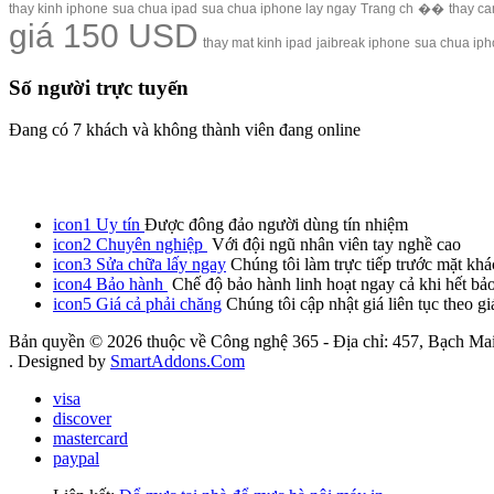
thay kinh iphone
sua chua ipad
sua chua iphone lay ngay
Trang ch
��
thay c
giá 150 USD
thay mat kinh ipad
jaibreak iphone
sua chua ip
Số người trực tuyến
Đang có 7 khách và không thành viên đang online
icon1
Uy tín
Được đông đảo người dùng tín nhiệm
icon2
Chuyên nghiệp
Với đội ngũ nhân viên tay nghề cao
icon3
Sửa chữa lấy ngay
Chúng tôi làm trực tiếp trước mặt khá
icon4
Bảo hành
Chế độ bảo hành linh hoạt ngay cả khi hết bả
icon5
Giá cả phải chăng
Chúng tôi cập nhật giá liên tục theo gi
Bản quyền © 2026 thuộc về Công nghệ 365 - Địa chỉ: 457, Bạch Mai
. Designed by
SmartAddons.Com
visa
discover
mastercard
paypal