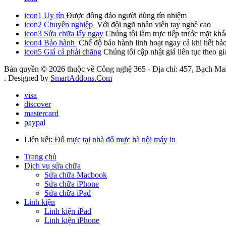
icon1
Uy tín
Được đông đảo người dùng tín nhiệm
icon2
Chuyên nghiệp
Với đội ngũ nhân viên tay nghề cao
icon3
Sửa chữa lấy ngay
Chúng tôi làm trực tiếp trước mặt khá
icon4
Bảo hành
Chế độ bảo hành linh hoạt ngay cả khi hết bả
icon5
Giá cả phải chăng
Chúng tôi cập nhật giá liên tục theo gi
Bản quyền © 2026 thuộc về Công nghệ 365 - Địa chỉ: 457, Bạch Mai
. Designed by
SmartAddons.Com
visa
discover
mastercard
paypal
Liên kết:
Đổ mực tại nhà
đổ mực hà nội
máy in
Trang chủ
Dịch vụ sửa chữa
Sửa chữa Macbook
Sửa chữa iPhone
Sửa chữa iPad
Linh kiện
Linh kiện iPad
Linh kiện iPhone