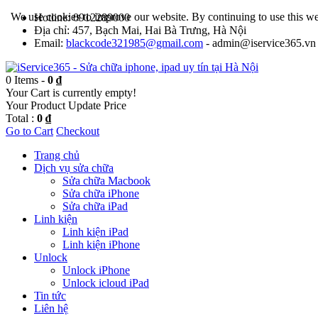
We use cookies to improve our website. By continuing to use this we
Hotline: 0912289000
Địa chỉ: 457, Bạch Mai, Hai Bà Trưng, Hà Nội
Email:
blackcode321985@gmail.com
- admin@iservice365.vn
0 Items -
0 ₫
Your Cart is currently empty!
Your Product
Update Price
Total :
0 ₫
Go to Cart
Checkout
Trang chủ
Dịch vụ sửa chữa
Sửa chữa Macbook
Sửa chữa iPhone
Sửa chữa iPad
Linh kiện
Linh kiện iPad
Linh kiện iPhone
Unlock
Unlock iPhone
Unlock icloud iPad
Tin tức
Liên hệ