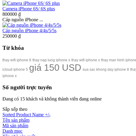
Camera iPhone 6S/ 6S plus
800000 ₫
Cáp nguồn iPhone ...
Cáp nguồn iPhone 4/4s/5/5s
250000 ₫
Từ khóa
thay wifi iphone 8
thay nap lung iphone x
thay wifi iphone x
thay man hinh iphon
giá 150 USD
icloud iphone 5
sua sac khong day iphone 8
tha
iphone x
Số người trực tuyến
Đang có 15 khách và không thành viên đang online
Sắp xếp theo
Sorted Product Name +/-
Tên sản phẩm
Mã sản phẩm
Danh mục