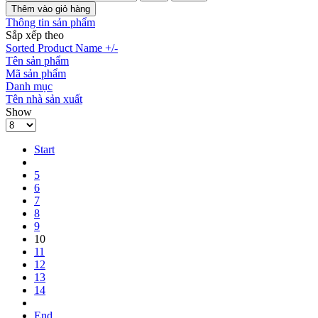
Thông tin sản phẩm
Sắp xếp theo
Sorted Product Name +/-
Tên sản phẩm
Mã sản phẩm
Danh mục
Tên nhà sản xuất
Show
Start
5
6
7
8
9
10
11
12
13
14
End