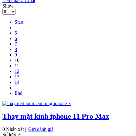
Tên nhà sản xuất
Show
Start
5
6
7
8
9
10
11
12
13
14
End
Thay mặt kính iphone 11 Pro Max
0 Nhận xét |
Gửi đánh giá
Số lượng: