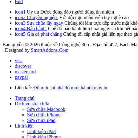
End
icon1
Uy tín
Được đông đảo người dùng tín nhiệm
icon2
Chuyên nghiệp
Với đội ngũ nhân viên tay nghề cao
icon3
Sửa chữa lấy ngay
Chúng tôi làm trực tiếp trước mặt khá
icon4
Bảo hành
Chế độ bảo hành linh hoạt ngay cả khi hết bả
icon5
Giá cả phải chăng
Chúng tôi cập nhật giá liên tục theo gi
Bản quyền © 2026 thuộc về Công nghệ 365 - Địa chỉ: 457, Bạch Mai
. Designed by
SmartAddons.Com
visa
discover
mastercard
paypal
Liên kết:
Đổ mực tại nhà
đổ mực hà nội
máy in
Trang chủ
Dịch vụ sửa chữa
Sửa chữa Macbook
Sửa chữa iPhone
Sửa chữa iPad
Linh kiện
Linh kiện iPad
Linh kiện iPhone