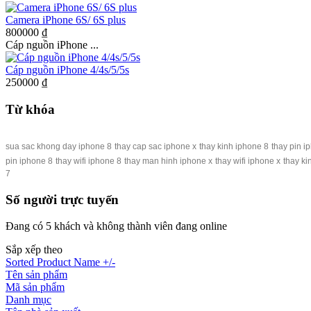
Camera iPhone 6S/ 6S plus
800000 ₫
Cáp nguồn iPhone ...
Cáp nguồn iPhone 4/4s/5/5s
250000 ₫
Từ khóa
sua sac khong day iphone 8
thay cap sac iphone x
thay kinh iphone 8
thay pin i
pin iphone 8
thay wifi iphone 8
thay man hinh iphone x
thay wifi iphone x
thay ki
7
Số người trực tuyến
Đang có 5 khách và không thành viên đang online
Sắp xếp theo
Sorted Product Name +/-
Tên sản phẩm
Mã sản phẩm
Danh mục