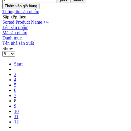
Thông tin sản phẩm
Sắp xếp theo
Sorted Product Name +/-
Tên sản phẩm
Mã sản phẩm
Danh mục
Tên nhà sản xuất
Show
Start
3
4
5
6
7
8
9
10
11
12