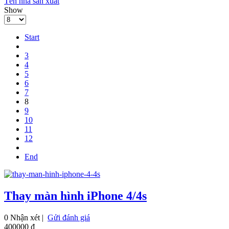
Tên nhà sản xuất
Show
Start
3
4
5
6
7
8
9
10
11
12
End
Thay màn hình iPhone 4/4s
0 Nhận xét |
Gửi đánh giá
400000 ₫