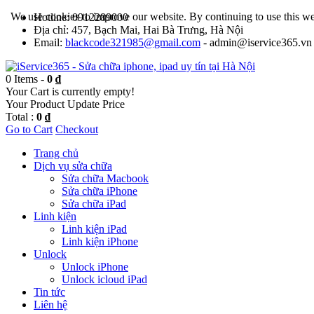
We use cookies to improve our website. By continuing to use this we
Hotline: 0912289000
Địa chỉ: 457, Bạch Mai, Hai Bà Trưng, Hà Nội
Email:
blackcode321985@gmail.com
- admin@iservice365.vn
0 Items -
0 ₫
Your Cart is currently empty!
Your Product
Update Price
Total :
0 ₫
Go to Cart
Checkout
Trang chủ
Dịch vụ sửa chữa
Sửa chữa Macbook
Sửa chữa iPhone
Sửa chữa iPad
Linh kiện
Linh kiện iPad
Linh kiện iPhone
Unlock
Unlock iPhone
Unlock icloud iPad
Tin tức
Liên hệ