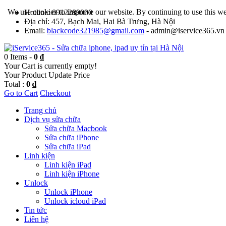
We use cookies to improve our website. By continuing to use this we
Hotline: 0912289000
Địa chỉ: 457, Bạch Mai, Hai Bà Trưng, Hà Nội
Email:
blackcode321985@gmail.com
- admin@iservice365.vn
0 Items -
0 ₫
Your Cart is currently empty!
Your Product
Update Price
Total :
0 ₫
Go to Cart
Checkout
Trang chủ
Dịch vụ sửa chữa
Sửa chữa Macbook
Sửa chữa iPhone
Sửa chữa iPad
Linh kiện
Linh kiện iPad
Linh kiện iPhone
Unlock
Unlock iPhone
Unlock icloud iPad
Tin tức
Liên hệ