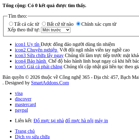
Tổng cộng: Có
0
kết quả được tìm thấy.
Tìm theo:
Tất cả các từ
Bất cứ từ nào
Chính xác cụm từ
Xếp theo thứ tự:
icon1
Uy tín
Được đông đảo người dùng tín nhiệm
icon2
Chuyên nghiệp
Với đội ngũ nhân viên tay nghề cao
icon3
Sửa chữa lấy ngay
Chúng tôi làm trực tiếp trước mặt khá
icon4
Bảo hành
Chế độ bảo hành linh hoạt ngay cả khi hết bả
icon5
Giá cả phải chăng
Chúng tôi cập nhật giá liên tục theo gi
Bản quyền © 2026 thuộc về Công nghệ 365 - Địa chỉ: 457, Bạch Mai
. Designed by
SmartAddons.Com
visa
discover
mastercard
paypal
Liên kết:
Đổ mực tại nhà
đổ mực hà nội
máy in
Trang chủ
Dịch vụ sửa chữa