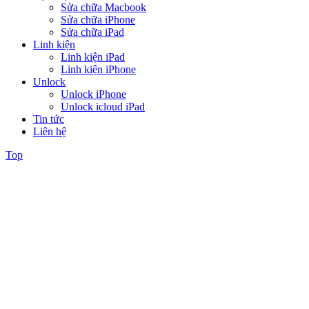
Sửa chữa Macbook
Sửa chữa iPhone
Sửa chữa iPad
Linh kiện
Linh kiện iPad
Linh kiện iPhone
Unlock
Unlock iPhone
Unlock icloud iPad
Tin tức
Liên hệ
Top