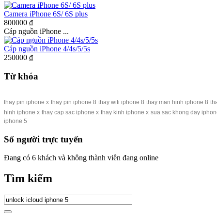
Camera iPhone 6S/ 6S plus
800000 ₫
Cáp nguồn iPhone ...
Cáp nguồn iPhone 4/4s/5/5s
250000 ₫
Từ khóa
thay pin iphone x
thay pin iphone 8
thay wifi iphone 8
thay man hinh iphone 8
th
hinh iphone x
thay cap sac iphone x
thay kinh iphone x
sua sac khong day iphon
iphone 5
Số người trực tuyến
Đang có 6 khách và không thành viên đang online
Tìm kiếm