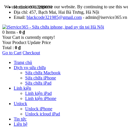
We use cookies to improve our website. By continuing to use this we
Hotline: 0912289000
Địa chỉ: 457, Bạch Mai, Hai Bà Trưng, Hà Nội
Email:
blackcode321985@gmail.com
- admin@iservice365.vn
0 Items -
0 ₫
Your Cart is currently empty!
Your Product
Update Price
Total :
0 ₫
Go to Cart
Checkout
Trang chủ
Dịch vụ sửa chữa
Sửa chữa Macbook
Sửa chữa iPhone
Sửa chữa iPad
Linh kiện
Linh kiện iPad
Linh kiện iPhone
Unlock
Unlock iPhone
Unlock icloud iPad
Tin tức
Liên hệ