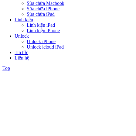
Sửa chữa Macbook
Sửa chữa iPhone
Sửa chữa iPad
Linh kiện
Linh kiện iPad
Linh kiện iPhone
Unlock
Unlock iPhone
Unlock icloud iPad
Tin tức
Liên hệ
Top