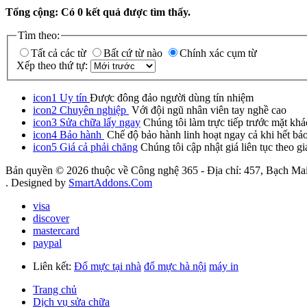
Tổng cộng: Có
0
kết quả được tìm thấy.
Tìm theo:
Tất cả các từ
Bất cứ từ nào
Chính xác cụm từ
Xếp theo thứ tự:
icon1
Uy tín
Được đông đảo người dùng tín nhiệm
icon2
Chuyên nghiệp
Với đội ngũ nhân viên tay nghề cao
icon3
Sửa chữa lấy ngay
Chúng tôi làm trực tiếp trước mặt khá
icon4
Bảo hành
Chế độ bảo hành linh hoạt ngay cả khi hết bả
icon5
Giá cả phải chăng
Chúng tôi cập nhật giá liên tục theo gi
Bản quyền © 2026 thuộc về Công nghệ 365 - Địa chỉ: 457, Bạch Mai
. Designed by
SmartAddons.Com
visa
discover
mastercard
paypal
Liên kết:
Đổ mực tại nhà
đổ mực hà nội
máy in
Trang chủ
Dịch vụ sửa chữa