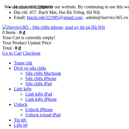
We use cookies to improve our website. By continuing to use this we
Hotline: 0912289000
Địa chỉ: 457, Bạch Mai, Hai Bà Trưng, Hà Nội
Email:
blackcode321985@gmail.com
- admin@iservice365.vn
0 Items -
0 ₫
Your Cart is currently empty!
Your Product
Update Price
Total :
0 ₫
Go to Cart
Checkout
Trang chủ
Dịch vụ sửa chữa
Sửa chữa Macbook
Sửa chữa iPhone
Sửa chữa iPad
Linh kiện
Linh kiện iPad
Linh kiện iPhone
Unlock
Unlock iPhone
Unlock icloud iPad
Tin tức
Liên hệ