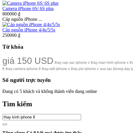
Camera iPhone 6S/ 6S plus
800000 ₫
Cáp nguồn iPhone ...
Cáp nguồn iPhone 4/4s/5/5s
250000 ₫
Từ khóa
giá 150 USD
thay cap sac iphone x
thay man hinh iphone x
t
8
thay camera iphone 8
thay wifi iphone x
thay pin iphone x
sua sac khong day i
Số người trực tuyến
Đang có 5 khách và không thành viên đang online
Tìm kiếm
Tổng cộng: Có
0
kết quả được tìm thấy.