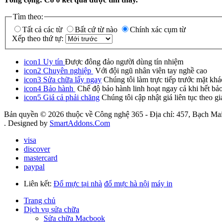
Tìm theo:
Tất cả các từ
Bất cứ từ nào
Chính xác cụm từ
Xếp theo thứ tự:
icon1
Uy tín
Được đông đảo người dùng tín nhiệm
icon2
Chuyên nghiệp
Với đội ngũ nhân viên tay nghề cao
icon3
Sửa chữa lấy ngay
Chúng tôi làm trực tiếp trước mặt khá
icon4
Bảo hành
Chế độ bảo hành linh hoạt ngay cả khi hết bả
icon5
Giá cả phải chăng
Chúng tôi cập nhật giá liên tục theo gi
Bản quyền © 2026 thuộc về Công nghệ 365 - Địa chỉ: 457, Bạch Mai
. Designed by
SmartAddons.Com
visa
discover
mastercard
paypal
Liên kết:
Đổ mực tại nhà
đổ mực hà nội
máy in
Trang chủ
Dịch vụ sửa chữa
Sửa chữa Macbook