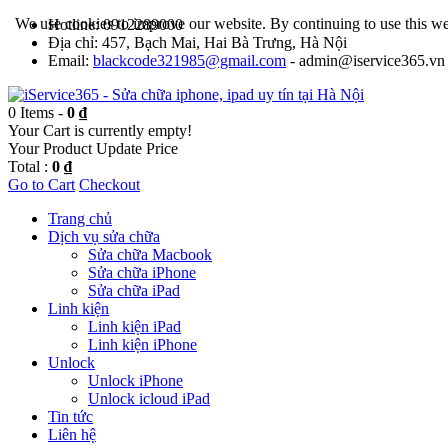
We use cookies to improve our website. By continuing to use this we
Hotline: 0912289000
Địa chỉ: 457, Bạch Mai, Hai Bà Trưng, Hà Nội
Email:
blackcode321985@gmail.com
- admin@iservice365.vn
0 Items -
0 ₫
Your Cart is currently empty!
Your Product
Update Price
Total :
0 ₫
Go to Cart
Checkout
Trang chủ
Dịch vụ sửa chữa
Sửa chữa Macbook
Sửa chữa iPhone
Sửa chữa iPad
Linh kiện
Linh kiện iPad
Linh kiện iPhone
Unlock
Unlock iPhone
Unlock icloud iPad
Tin tức
Liên hệ