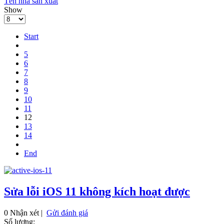
Tên nhà sản xuất
Show
Start
5
6
7
8
9
10
11
12
13
14
End
Sửa lỗi iOS 11 không kích hoạt được
0 Nhận xét |
Gửi đánh giá
Số lượng: