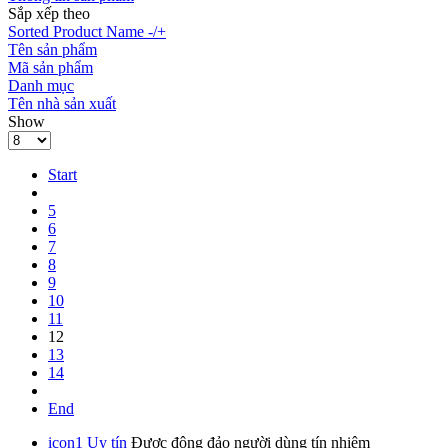
Sắp xếp theo
Sorted Product Name -/+
Tên sản phẩm
Mã sản phẩm
Danh mục
Tên nhà sản xuất
Show
Start
5
6
7
8
9
10
11
12
13
14
End
icon1
Uy tín
Được đông đảo người dùng tín nhiệm