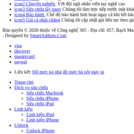
icon2
Chuyên nghiệp
Với đội ngũ nhân viên tay nghề cao
icon3
Sửa chữa lấy ngay
Chúng tôi làm trực tiếp trước mặt khá
icon4
Bảo hành
Chế độ bảo hành linh hoạt ngay cả khi hết bả
icon5
Giá cả phải chăng
Chúng tôi cập nhật giá liên tục theo gi
Bản quyền © 2026 thuộc về Công nghệ 365 - Địa chỉ: 457, Bạch Mai
. Designed by
SmartAddons.Com
visa
discover
mastercard
paypal
Liên kết:
Đổ mực tại nhà
đổ mực hà nội
máy in
Trang chủ
Dịch vụ sửa chữa
Sửa chữa Macbook
Sửa chữa iPhone
Sửa chữa iPad
Linh kiện
Linh kiện iPad
Linh kiện iPhone
Unlock
Unlock iPhone