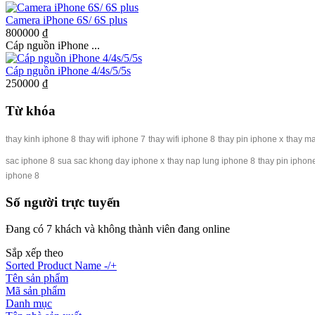
Camera iPhone 6S/ 6S plus
800000 ₫
Cáp nguồn iPhone ...
Cáp nguồn iPhone 4/4s/5/5s
250000 ₫
Từ khóa
thay kinh iphone 8
thay wifi iphone 7
thay wifi iphone 8
thay pin iphone x
thay ma
sac iphone 8
sua sac khong day iphone x
thay nap lung iphone 8
thay pin iphon
iphone 8
Số người trực tuyến
Đang có 7 khách và không thành viên đang online
Sắp xếp theo
Sorted Product Name -/+
Tên sản phẩm
Mã sản phẩm
Danh mục