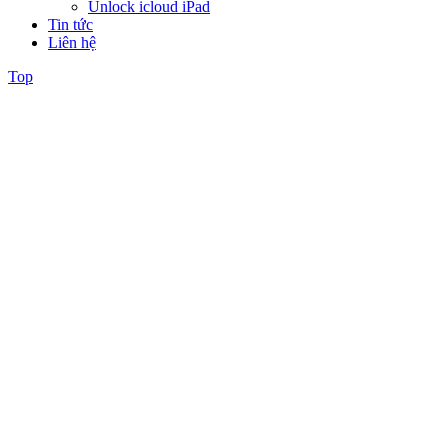
Unlock icloud iPad
Tin tức
Liên hệ
Top