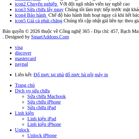
icon2
Chuyên nghiệp
Với đội ngũ nhân viên tay nghề cao
icon3
Sửa chữa lấy ngay
Chúng tôi làm trực tiếp trước mặt khá
icon4
Bảo hành
Chế độ bảo hành linh hoạt ngay cả khi hết bả
icon5
Giá cả phải chăng
Chúng tôi cập nhật giá liên tục theo gi
Bản quyền © 2026 thuộc về Công nghệ 365 - Địa chỉ: 457, Bạch Mai
. Designed by
SmartAddons.Com
visa
discover
mastercard
paypal
Liên kết:
Đổ mực tại nhà
đổ mực hà nội
máy in
Trang chủ
Dịch vụ sửa chữa
Sửa chữa Macbook
Sửa chữa iPhone
Sửa chữa iPad
Linh kiện
Linh kiện iPad
Linh kiện iPhone
Unlock
Unlock iPhone