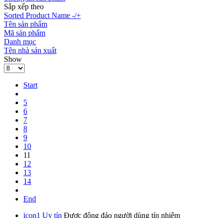
Sắp xếp theo
Sorted Product Name -/+
Tên sản phẩm
Mã sản phẩm
Danh mục
Tên nhà sản xuất
Show
Start
5
6
7
8
9
10
11
12
13
14
End
icon1
Uy tín
Được đông đảo người dùng tín nhiệm