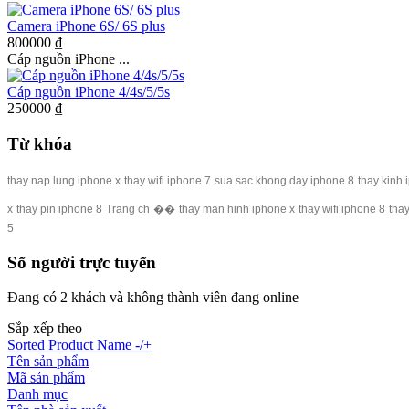
Camera iPhone 6S/ 6S plus
800000 ₫
Cáp nguồn iPhone ...
Cáp nguồn iPhone 4/4s/5/5s
250000 ₫
Từ khóa
thay nap lung iphone x
thay wifi iphone 7
sua sac khong day iphone 8
thay kinh 
x
thay pin iphone 8
Trang ch
��
thay man hinh iphone x
thay wifi iphone 8
thay
5
Số người trực tuyến
Đang có 2 khách và không thành viên đang online
Sắp xếp theo
Sorted Product Name -/+
Tên sản phẩm
Mã sản phẩm
Danh mục