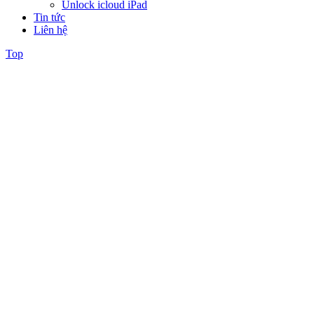
Unlock icloud iPad
Tin tức
Liên hệ
Top