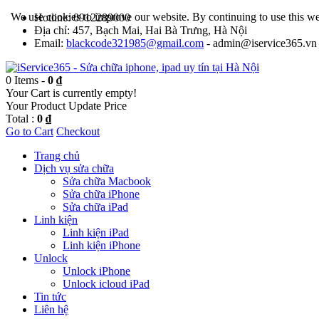
We use cookies to improve our website. By continuing to use this we
Hotline: 0912289000
Địa chỉ: 457, Bạch Mai, Hai Bà Trưng, Hà Nội
Email:
blackcode321985@gmail.com
- admin@iservice365.vn
0 Items -
0 ₫
Your Cart is currently empty!
Your Product
Update Price
Total :
0 ₫
Go to Cart
Checkout
Trang chủ
Dịch vụ sửa chữa
Sửa chữa Macbook
Sửa chữa iPhone
Sửa chữa iPad
Linh kiện
Linh kiện iPad
Linh kiện iPhone
Unlock
Unlock iPhone
Unlock icloud iPad
Tin tức
Liên hệ