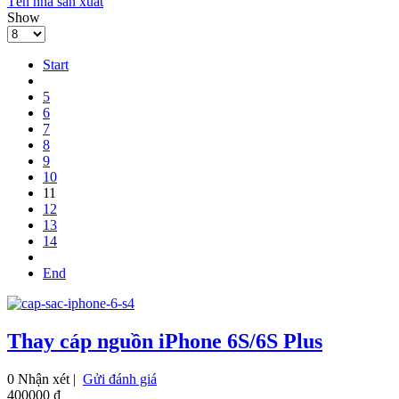
Tên nhà sản xuất
Show
Start
5
6
7
8
9
10
11
12
13
14
End
Thay cáp nguồn iPhone 6S/6S Plus
0 Nhận xét |
Gửi đánh giá
400000 ₫