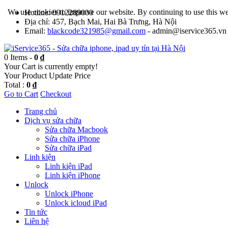
We use cookies to improve our website. By continuing to use this we
Hotline: 0912289000
Địa chỉ: 457, Bạch Mai, Hai Bà Trưng, Hà Nội
Email:
blackcode321985@gmail.com
- admin@iservice365.vn
0 Items -
0 ₫
Your Cart is currently empty!
Your Product
Update Price
Total :
0 ₫
Go to Cart
Checkout
Trang chủ
Dịch vụ sửa chữa
Sửa chữa Macbook
Sửa chữa iPhone
Sửa chữa iPad
Linh kiện
Linh kiện iPad
Linh kiện iPhone
Unlock
Unlock iPhone
Unlock icloud iPad
Tin tức
Liên hệ