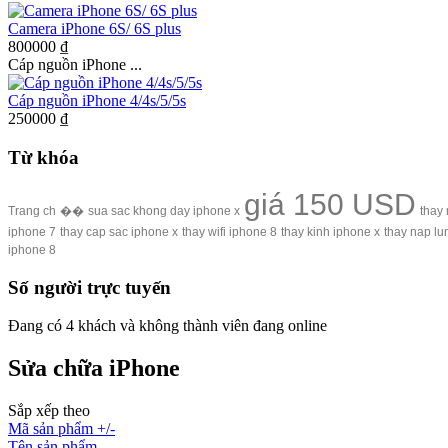
Camera iPhone 6S/ 6S plus
800000 ₫
Cáp nguồn iPhone ...
Cáp nguồn iPhone 4/4s/5/5s
250000 ₫
Từ khóa
giá 150 USD
Trang ch
��
sua sac khong day iphone x
thay
iphone 7
thay cap sac iphone x
thay wifi iphone 8
thay kinh iphone x
thay nap lu
iphone 8
Số người trực tuyến
Đang có 4 khách và không thành viên đang online
Sửa chữa iPhone
Sắp xếp theo
Mã sản phẩm +/-
Tên sản phẩm