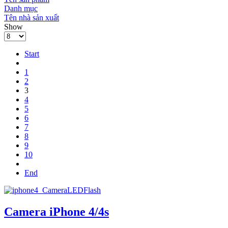
Danh mục
Tên nhà sản xuất
Show
Start
1
2
3
4
5
6
7
8
9
10
End
Camera iPhone 4/4s