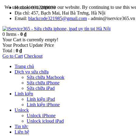
We use cookies to improve our website. By continuing to use this we
Hotline: 0912289000
Địa chỉ: 457, Bạch Mai, Hai Bà Trưng, Hà Nội
Email:
blackcode321985@gmail.com
- admin@iservice365.vn
0 Items -
0 ₫
Your Cart is currently empty!
Your Product
Update Price
Total :
0 ₫
Go to Cart
Checkout
Trang chủ
Dịch vụ sửa chữa
Sửa chữa Macbook
Sửa chữa iPhone
Sửa chữa iPad
Linh kiện
Linh kiện iPad
Linh kiện iPhone
Unlock
Unlock iPhone
Unlock icloud iPad
Tin tức
Liên hệ