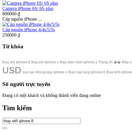
Camera iPhone 6S/ 6S plus
800000 ₫
Cáp nguồn iPhone ...
Cáp nguồn iPhone 4/4s/5/5s
250000 ₫
Từ khóa
thay pin iphone 8
thay pin iphone x
thay man hinh iphone x
Trang ch
��
thay c
USD
sua sac khong day iphone x
thay nap lung iphone 8
thay kinh iphon
Số người trực tuyến
Đang có một khách và không thành viên đang online
Tìm kiếm