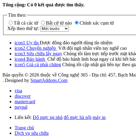
Tổng cộng: Có
0
kết quả được tìm thấy.
Tìm theo:
Tất cả các từ
Bất cứ từ nào
Chính xác cụm từ
Xếp theo thứ tự:
icon1
Uy tín
Được đông đảo người dùng tín nhiệm
icon2
Chuyên nghiệp
Với đội ngũ nhân viên tay nghề cao
icon3
Sửa chữa lấy ngay
Chúng tôi làm trực tiếp trước mặt khá
icon4
Bảo hành
Chế độ bảo hành linh hoạt ngay cả khi hết bả
icon5
Giá cả phải chăng
Chúng tôi cập nhật giá liên tục theo gi
Bản quyền © 2026 thuộc về Công nghệ 365 - Địa chỉ: 457, Bạch Mai
. Designed by
SmartAddons.Com
visa
discover
mastercard
paypal
Liên kết:
Đổ mực tại nhà
đổ mực hà nội
máy in
Trang chủ
Dịch vụ sửa chữa