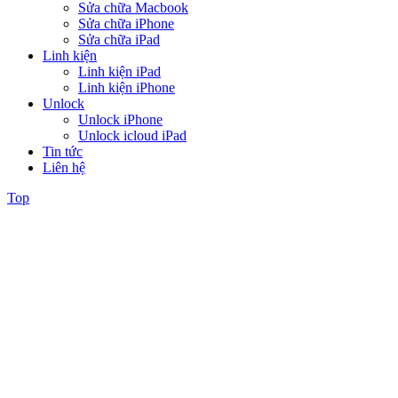
Sửa chữa Macbook
Sửa chữa iPhone
Sửa chữa iPad
Linh kiện
Linh kiện iPad
Linh kiện iPhone
Unlock
Unlock iPhone
Unlock icloud iPad
Tin tức
Liên hệ
Top