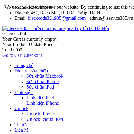
We use cookies to improve our website. By continuing to use this we
Hotline: 0912289000
Địa chỉ: 457, Bạch Mai, Hai Bà Trưng, Hà Nội
Email:
blackcode321985@gmail.com
- admin@iservice365.vn
0 Items -
0 ₫
Your Cart is currently empty!
Your Product
Update Price
Total :
0 ₫
Go to Cart
Checkout
Trang chủ
Dịch vụ sửa chữa
Sửa chữa Macbook
Sửa chữa iPhone
Sửa chữa iPad
Linh kiện
Linh kiện iPad
Linh kiện iPhone
Unlock
Unlock iPhone
Unlock icloud iPad
Tin tức
Liên hệ