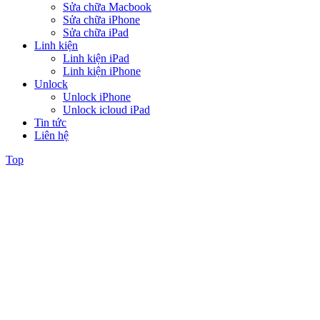
Sửa chữa Macbook
Sửa chữa iPhone
Sửa chữa iPad
Linh kiện
Linh kiện iPad
Linh kiện iPhone
Unlock
Unlock iPhone
Unlock icloud iPad
Tin tức
Liên hệ
Top