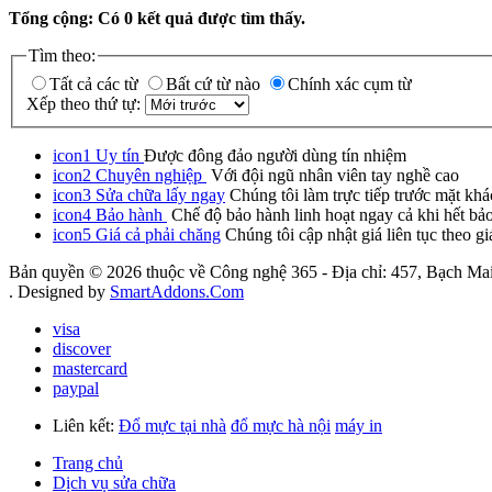
Tổng cộng: Có
0
kết quả được tìm thấy.
Tìm theo:
Tất cả các từ
Bất cứ từ nào
Chính xác cụm từ
Xếp theo thứ tự:
icon1
Uy tín
Được đông đảo người dùng tín nhiệm
icon2
Chuyên nghiệp
Với đội ngũ nhân viên tay nghề cao
icon3
Sửa chữa lấy ngay
Chúng tôi làm trực tiếp trước mặt khá
icon4
Bảo hành
Chế độ bảo hành linh hoạt ngay cả khi hết bả
icon5
Giá cả phải chăng
Chúng tôi cập nhật giá liên tục theo gi
Bản quyền © 2026 thuộc về Công nghệ 365 - Địa chỉ: 457, Bạch Mai
. Designed by
SmartAddons.Com
visa
discover
mastercard
paypal
Liên kết:
Đổ mực tại nhà
đổ mực hà nội
máy in
Trang chủ
Dịch vụ sửa chữa